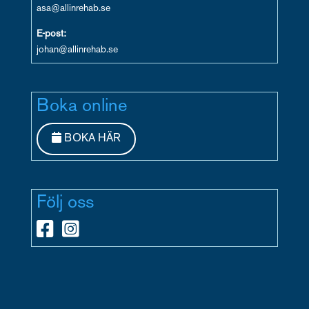
asa@allinrehab.se
E-post:
johan@allinrehab.se
Boka online
BOKA HÄR
Följ oss